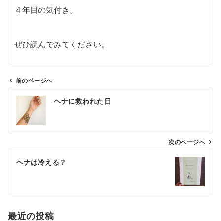
４年目の気付き。
ぜひ読んでみてください。
前のページへ
投
ヘナに救われた日
稿
ナ
ビ
ゲ
次のページへ
ー
ヘナは冷える？
シ
ョ
ン
最近の投稿