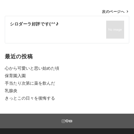
投
次のページへ
稿
シロダーラ好評です(^^♪
ナ
ビ
ゲ
ー
シ
最近の投稿
ョ
心から可愛いと思い始めた頃
ン
保育園入園
手当たり次第に薬を飲んだ
乳腺炎
きっとこの日々を後悔する