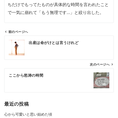
ちだけでもってたものが具体的な時間を言われたこと
で一気に崩れて「もう無理です…」と絞り出した。
前のページへ
投
出産は命がけとは言うけれど
稿
ナ
ビ
ゲ
次のページへ
ー
ここから怒涛の時間
シ
ョ
ン
最近の投稿
心から可愛いと思い始めた頃